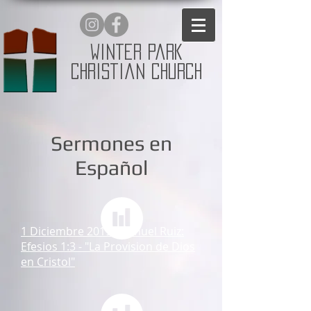
Winter Park
Christian Church
Sermones en
Español
1 Diciembre 2019- Samuel Ruiz:
Efesios 1:3 - "La Provision de Dios
en Cristol"