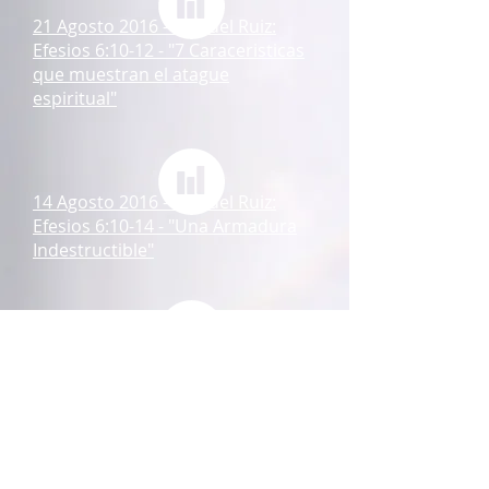
21 Agosto 2016 - Samuel Ruiz:
Efesios 6:10-12 - "7 Caraceristicas
que muestran el atague
espiritual"
14 Agosto 2016 - Samuel Ruiz:
Efesios 6:10-14 - "Una Armadura
Indestructible"
7 Agosto 2016 - Samuel Ruiz:
Efesios 6:10-12 - "Dios nos
prepara para la batalla"